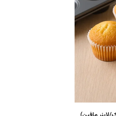
/لاینر مافین)