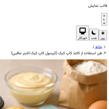
قالب نمایش
روز
شب
خودکار
خانه
/
طرز استفاده از کاغذ کاپ کیک (کپسول کاپ کیک/لاینر مافین)