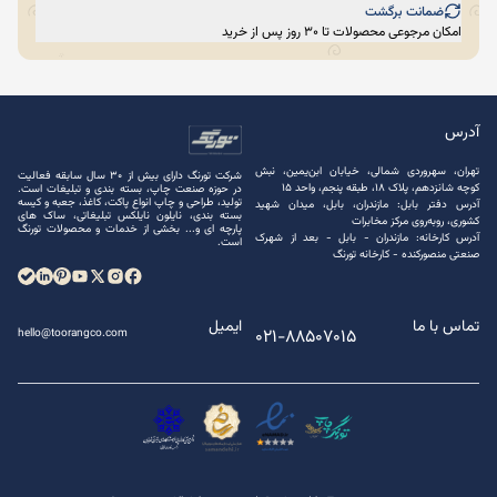
ضمانت برگشت
امکان مرجوعی محصولات تا 30 روز پس از خرید
آدرس
تهران، سهروردی شمالی، خیابان ابن‌یمین، نبش
شرکت تورنگ دارای بیش از 30 سال سابقه فعالیت
کوچه شانزدهم، پلاک ۱۸، طبقه پنجم، واحد ۱۵
در حوزه صنعت چاپ، بسته ‌بندی و تبلیغات است.
تولید، طراحی و چاپ انواع پاکت، کاغذ، جعبه و کیسه
آدرس دفتر بابل: مازندران، بابل، میدان شهید
بسته ‌بندی، نایلون نایلکس تبلیغاتی، ساک های
کشوری، روبه‌روی مرکز مخابرات
پارچه ‌ای و... بخشی از خدمات و محصولات تورنگ
آدرس کارخانه: مازندران - بابل - بعد از شهرک
است.
صنعتی منصور‌کنده - کارخانه تورنگ
تماس با ما
ایمیل
021-88507015
hello@toorangco.com