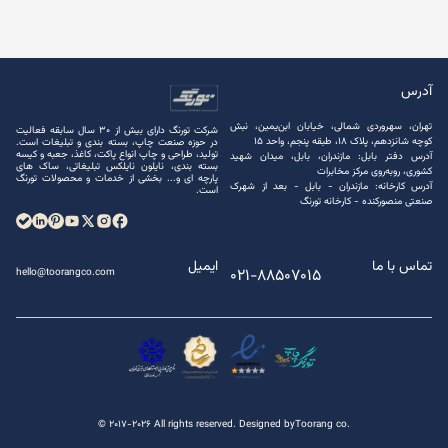
آدرس
تهران، سهروردی شمالی، خیابان ابن‌یمین، نبش
شرکت تورنگ دارای بیش از 30 سال سابقه فعالیت
کوچه شانزدهم، پلاک ۱۸، طبقه پنجم، واحد ۱۵
در حوزه صنعت چاپ، بسته ‌بندی و تبلیغات است.
تولید، طراحی و چاپ انواع پاکت، کاغذ، جعبه و کیسه
آدرس دفتر بابل: مازندران، بابل، میدان شهید
بسته ‌بندی، نایلون نایلکس تبلیغاتی، ساک های
کشوری، روبه‌روی مرکز مخابرات
پارچه ‌ای و... بخشی از خدمات و محصولات تورنگ
آدرس کارخانه: مازندران - بابل - بعد از شهرک
است.
صنعتی منصور‌کنده - کارخانه تورنگ
تماس با ما
ایمیل
021-88507015
hello@toorangco.com
© 2017-2026 All rights reserved.
Designed by
Toorang co.