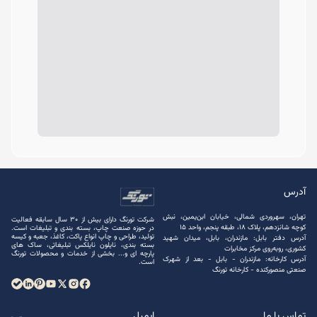
آدرس
تهران، سهروردی شمالی، خیابان ابن‌یمین، نبش
شرکت تورنگ دارای بیش از 30 سال سابقه فعالیت
کوچه شانزدهم، پلاک ۱۸، طبقه پنجم، واحد ۱۵
در حوزه صنعت چاپ، بسته ‌بندی و تبلیغات است.
تولید، طراحی و چاپ انواع پاکت، کاغذ، جعبه و کیسه
آدرس دفتر بابل: مازندران، بابل، میدان شهید
بسته ‌بندی، نایلون نایلکس تبلیغاتی، ساک های
کشوری، روبه‌روی مرکز مخابرات
پارچه ‌ای و... بخشی از خدمات و محصولات تورنگ
آدرس کارخانه: مازندران - بابل - بعد از شهرک
است.
صنعتی منصور‌کنده - کارخانه تورنگ
تماس با ما
ایمیل