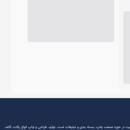
ش از 30 سال سابقه فعالیت در حوزه صنعت چاپ، بسته ‌بندی و تبلیغات است. تولید، طراحی و چاپ انواع پاکت، کاغذ،