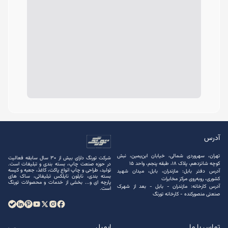
آدرس
تهران، سهروردی شمالی، خیابان ابن‌یمین، نبش
شرکت تورنگ دارای بیش از 30 سال سابقه فعالیت
کوچه شانزدهم، پلاک ۱۸، طبقه پنجم، واحد ۱۵
در حوزه صنعت چاپ، بسته ‌بندی و تبلیغات است.
تولید، طراحی و چاپ انواع پاکت، کاغذ، جعبه و کیسه
آدرس دفتر بابل: مازندران، بابل، میدان شهید
بسته ‌بندی، نایلون نایلکس تبلیغاتی، ساک های
کشوری، روبه‌روی مرکز مخابرات
پارچه ‌ای و... بخشی از خدمات و محصولات تورنگ
آدرس کارخانه: مازندران - بابل - بعد از شهرک
است.
صنعتی منصور‌کنده - کارخانه تورنگ
تماس با ما
ایمیل