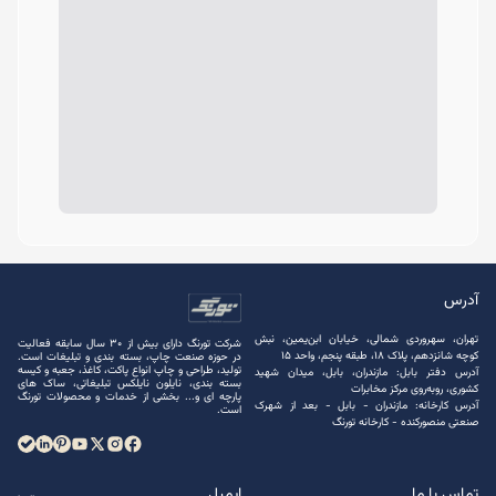
آدرس
تهران، سهروردی شمالی، خیابان ابن‌یمین، نبش
شرکت تورنگ دارای بیش از 30 سال سابقه فعالیت
کوچه شانزدهم، پلاک ۱۸، طبقه پنجم، واحد ۱۵
در حوزه صنعت چاپ، بسته ‌بندی و تبلیغات است.
تولید، طراحی و چاپ انواع پاکت، کاغذ، جعبه و کیسه
آدرس دفتر بابل: مازندران، بابل، میدان شهید
بسته ‌بندی، نایلون نایلکس تبلیغاتی، ساک های
کشوری، روبه‌روی مرکز مخابرات
پارچه ‌ای و... بخشی از خدمات و محصولات تورنگ
آدرس کارخانه: مازندران - بابل - بعد از شهرک
است.
صنعتی منصور‌کنده - کارخانه تورنگ
تماس با ما
ایمیل