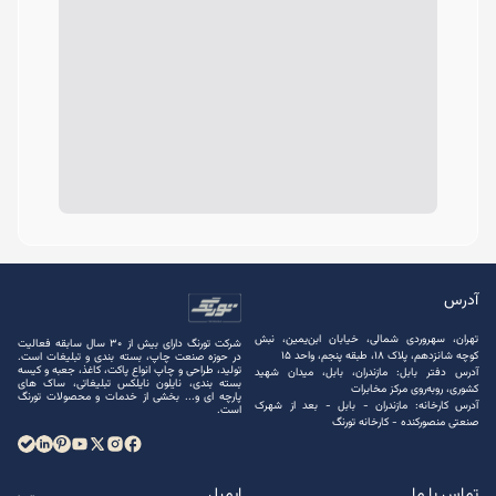
آدرس
تهران، سهروردی شمالی، خیابان ابن‌یمین، نبش
شرکت تورنگ دارای بیش از 30 سال سابقه فعالیت
کوچه شانزدهم، پلاک ۱۸، طبقه پنجم، واحد ۱۵
در حوزه صنعت چاپ، بسته ‌بندی و تبلیغات است.
تولید، طراحی و چاپ انواع پاکت، کاغذ، جعبه و کیسه
آدرس دفتر بابل: مازندران، بابل، میدان شهید
بسته ‌بندی، نایلون نایلکس تبلیغاتی، ساک های
کشوری، روبه‌روی مرکز مخابرات
پارچه ‌ای و... بخشی از خدمات و محصولات تورنگ
آدرس کارخانه: مازندران - بابل - بعد از شهرک
است.
صنعتی منصور‌کنده - کارخانه تورنگ
تماس با ما
ایمیل