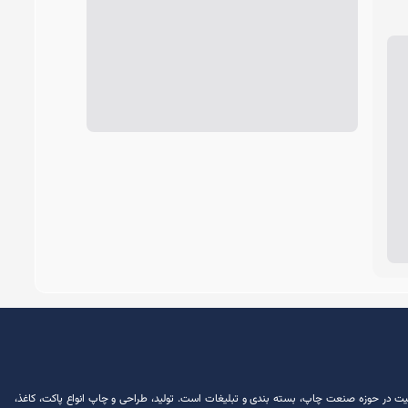
ش از 30 سال سابقه فعالیت در حوزه صنعت چاپ، بسته ‌بندی و تبلیغات است. تولید، طراحی و چاپ انواع پاکت، کاغذ،