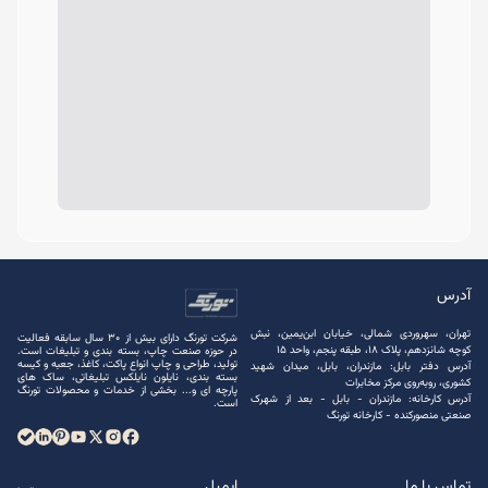
آدرس
تهران، سهروردی شمالی، خیابان ابن‌یمین، نبش
شرکت تورنگ دارای بیش از 30 سال سابقه فعالیت
کوچه شانزدهم، پلاک ۱۸، طبقه پنجم، واحد ۱۵
در حوزه صنعت چاپ، بسته ‌بندی و تبلیغات است.
تولید، طراحی و چاپ انواع پاکت، کاغذ، جعبه و کیسه
آدرس دفتر بابل: مازندران، بابل، میدان شهید
بسته ‌بندی، نایلون نایلکس تبلیغاتی، ساک های
کشوری، روبه‌روی مرکز مخابرات
پارچه ‌ای و... بخشی از خدمات و محصولات تورنگ
آدرس کارخانه: مازندران - بابل - بعد از شهرک
است.
صنعتی منصور‌کنده - کارخانه تورنگ
تماس با ما
ایمیل