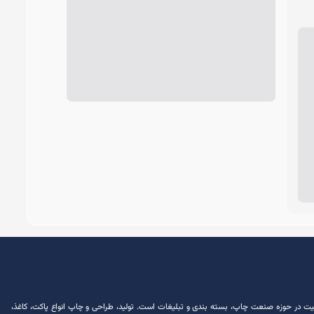
ش از 30 سال سابقه فعالیت در حوزه صنعت چاپ، بسته ‌بندی و تبلیغات است. تولید، طراحی و چاپ انواع پاکت، کاغذ،