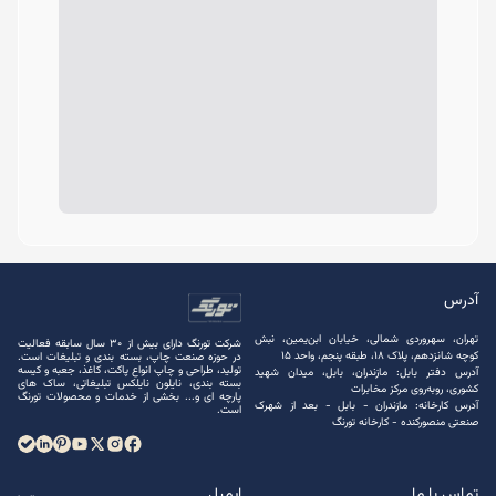
آدرس
تهران، سهروردی شمالی، خیابان ابن‌یمین، نبش
شرکت تورنگ دارای بیش از 30 سال سابقه فعالیت
کوچه شانزدهم، پلاک ۱۸، طبقه پنجم، واحد ۱۵
در حوزه صنعت چاپ، بسته ‌بندی و تبلیغات است.
تولید، طراحی و چاپ انواع پاکت، کاغذ، جعبه و کیسه
آدرس دفتر بابل: مازندران، بابل، میدان شهید
بسته ‌بندی، نایلون نایلکس تبلیغاتی، ساک های
کشوری، روبه‌روی مرکز مخابرات
پارچه ‌ای و... بخشی از خدمات و محصولات تورنگ
آدرس کارخانه: مازندران - بابل - بعد از شهرک
است.
صنعتی منصور‌کنده - کارخانه تورنگ
تماس با ما
ایمیل