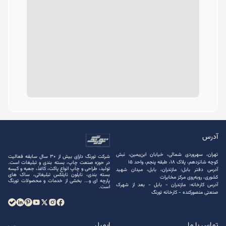
آدرس
تهران، سهروردی شمالی، خیابان ابن‌یمین، نبش
شرکت تورنگ دارای بیش از 30 سال سابقه فعالیت
کوچه شانزدهم، پلاک ۱۸، طبقه پنجم، واحد ۱۵
در حوزه صنعت چاپ، بسته ‌بندی و تبلیغات است.
تولید، طراحی و چاپ انواع پاکت، کاغذ، جعبه و کیسه
آدرس دفتر بابل: مازندران، بابل، میدان شهید
بسته ‌بندی، نایلون نایلکس تبلیغاتی، ساک های
کشوری، روبه‌روی مرکز مخابرات
پارچه ‌ای و... بخشی از خدمات و محصولات تورنگ
آدرس کارخانه: مازندران - بابل - بعد از شهرک
است.
صنعتی منصور‌کنده - کارخانه تورنگ
تماس با ما
ایمیل