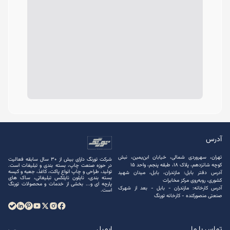
آدرس
تهران، سهروردی شمالی، خیابان ابن‌یمین، نبش
شرکت تورنگ دارای بیش از 30 سال سابقه فعالیت
کوچه شانزدهم، پلاک ۱۸، طبقه پنجم، واحد ۱۵
در حوزه صنعت چاپ، بسته ‌بندی و تبلیغات است.
تولید، طراحی و چاپ انواع پاکت، کاغذ، جعبه و کیسه
آدرس دفتر بابل: مازندران، بابل، میدان شهید
بسته ‌بندی، نایلون نایلکس تبلیغاتی، ساک های
کشوری، روبه‌روی مرکز مخابرات
پارچه ‌ای و... بخشی از خدمات و محصولات تورنگ
آدرس کارخانه: مازندران - بابل - بعد از شهرک
است.
صنعتی منصور‌کنده - کارخانه تورنگ
تماس با ما
ایمیل