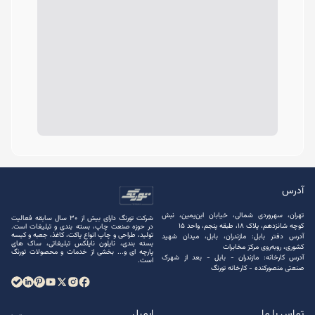
آدرس
تهران، سهروردی شمالی، خیابان ابن‌یمین، نبش
شرکت تورنگ دارای بیش از 30 سال سابقه فعالیت
کوچه شانزدهم، پلاک ۱۸، طبقه پنجم، واحد ۱۵
در حوزه صنعت چاپ، بسته ‌بندی و تبلیغات است.
تولید، طراحی و چاپ انواع پاکت، کاغذ، جعبه و کیسه
آدرس دفتر بابل: مازندران، بابل، میدان شهید
بسته ‌بندی، نایلون نایلکس تبلیغاتی، ساک های
کشوری، روبه‌روی مرکز مخابرات
پارچه ‌ای و... بخشی از خدمات و محصولات تورنگ
آدرس کارخانه: مازندران - بابل - بعد از شهرک
است.
صنعتی منصور‌کنده - کارخانه تورنگ
تماس با ما
ایمیل