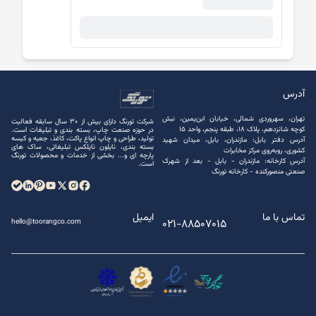
آدرس
تهران، سهروردی شمالی، خیابان ابن‌یمین، نبش
شرکت تورنگ دارای بیش از 30 سال سابقه فعالیت
کوچه شانزدهم، پلاک ۱۸، طبقه پنجم، واحد ۱۵
در حوزه صنعت چاپ، بسته ‌بندی و تبلیغات است.
تولید، طراحی و چاپ انواع پاکت، کاغذ، جعبه و کیسه
آدرس دفتر بابل: مازندران، بابل، میدان شهید
بسته ‌بندی، نایلون نایلکس تبلیغاتی، ساک های
کشوری، روبه‌روی مرکز مخابرات
پارچه ‌ای و... بخشی از خدمات و محصولات تورنگ
آدرس کارخانه: مازندران - بابل - بعد از شهرک
است.
صنعتی منصور‌کنده - کارخانه تورنگ
تماس با ما
ایمیل
021-88507015
hello@toorangco.com