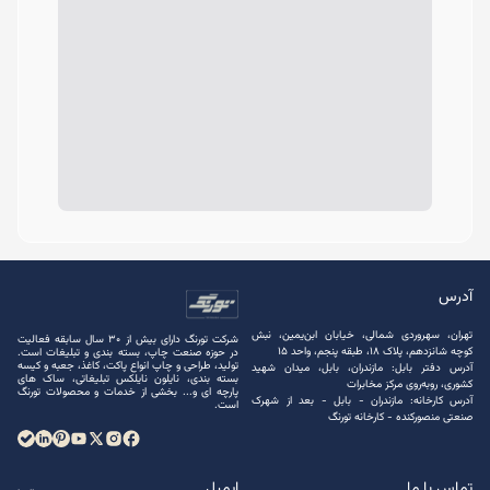
آدرس
تهران، سهروردی شمالی، خیابان ابن‌یمین، نبش
شرکت تورنگ دارای بیش از 30 سال سابقه فعالیت
کوچه شانزدهم، پلاک ۱۸، طبقه پنجم، واحد ۱۵
در حوزه صنعت چاپ، بسته ‌بندی و تبلیغات است.
تولید، طراحی و چاپ انواع پاکت، کاغذ، جعبه و کیسه
آدرس دفتر بابل: مازندران، بابل، میدان شهید
بسته ‌بندی، نایلون نایلکس تبلیغاتی، ساک های
کشوری، روبه‌روی مرکز مخابرات
پارچه ‌ای و... بخشی از خدمات و محصولات تورنگ
آدرس کارخانه: مازندران - بابل - بعد از شهرک
است.
صنعتی منصور‌کنده - کارخانه تورنگ
تماس با ما
ایمیل